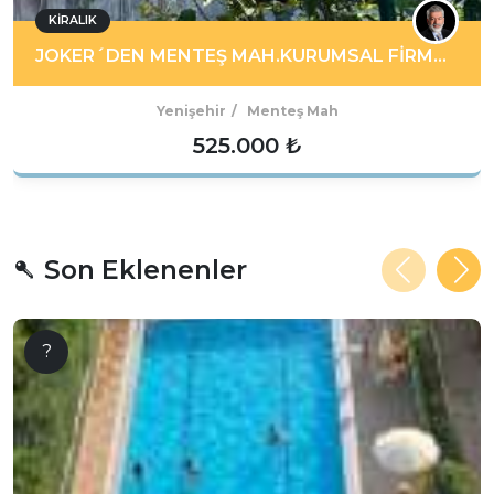
KIRALIK
JOKER´DEN MENTEŞ MAH.KURUMSAL FİRMALARA KİRALIK 2000 M2 DÜKKAN / DEPO
Yenişehir
Menteş Mah
525.000 ₺
Son Eklenenler
?