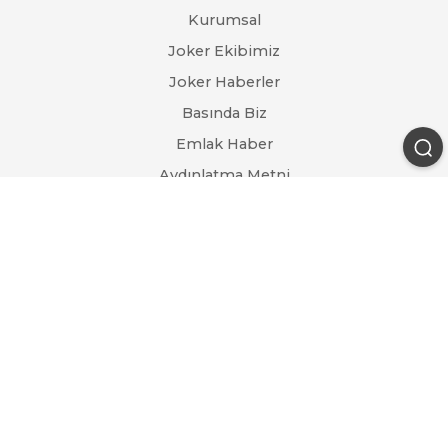
Kurumsal
Joker Ekibimiz
Joker Haberler
Basında Biz
Emlak Haber
Aydınlatma Metni
İletişim
GMK Bulv. Yeni Mh. Ofisyum İş Merkezi Kat:3 |
Mezitli/MERSİN
Jokere Git
0 (324) 359 19 19
+90 532 599 48 48