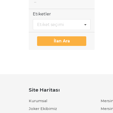
Etiketler
Etiket seçimi
İlan Ara
Site Haritası
Kurumsal
Mersin 
Joker Ekibimiz
Mersin 